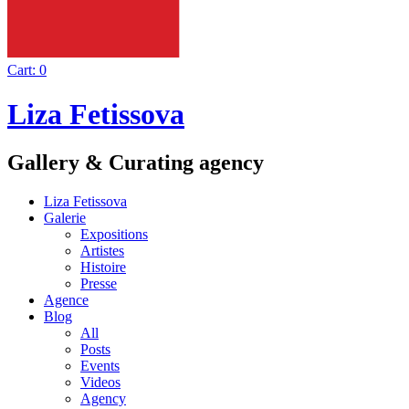
Cart:
0
Liza Fetissova
Gallery & Curating agency
Liza Fetissova
Galerie
Expositions
Artistes
Histoire
Presse
Agence
Blog
All
Posts
Events
Videos
Agency