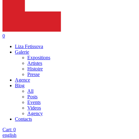
0
Liza Fetissova
Galerie
Expositions
Artistes
Histoire
Presse
Agence
Blog
All
Posts
Events
Videos
Agency
Contacts
Cart:
0
english