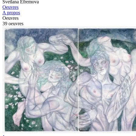
Svetlana Efremova
Oeuvres
A propos
Oeuvres
39 oeuvres