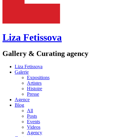
Liza Fetissova
Gallery & Curating agency
Liza Fetissova
Galerie
Expositions
Artistes
Histoire
Presse
Agence
Blog
All
Posts
Events
Videos
Agency