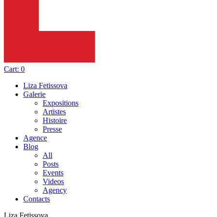
Cart:
0
Liza Fetissova
Galerie
Expositions
Artistes
Histoire
Presse
Agence
Blog
All
Posts
Events
Videos
Agency
Contacts
Liza Fetissova