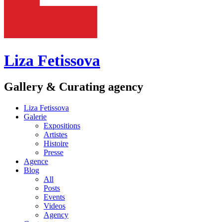
Liza Fetissova
Gallery & Curating agency
Liza Fetissova
Galerie
Expositions
Artistes
Histoire
Presse
Agence
Blog
All
Posts
Events
Videos
Agency