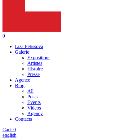
0
Liza Fetissova
Galerie
Expositions
Artistes
Histoire
Presse
Agence
Blog
All
Posts
Events
Videos
Agency
Contacts
Cart:
0
english