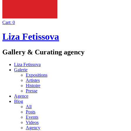
Cart:
0
Liza Fetissova
Gallery & Curating agency
Liza Fetissova
Galerie
Expositions
Artistes
Histoire
Presse
Agence
Blog
All
Posts
Events
Videos
Agency