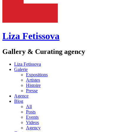
Liza Fetissova
Gallery & Curating agency
Liza Fetissova
Galerie
Expositions
Artistes
Histoire
Presse
Agence
Blog
All
Posts
Events
Videos
Agency