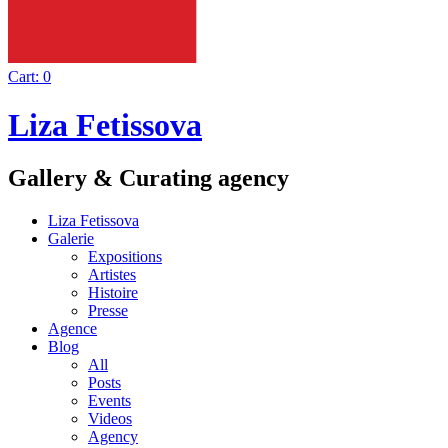
Cart:
0
Liza Fetissova
Gallery & Curating agency
Liza Fetissova
Galerie
Expositions
Artistes
Histoire
Presse
Agence
Blog
All
Posts
Events
Videos
Agency