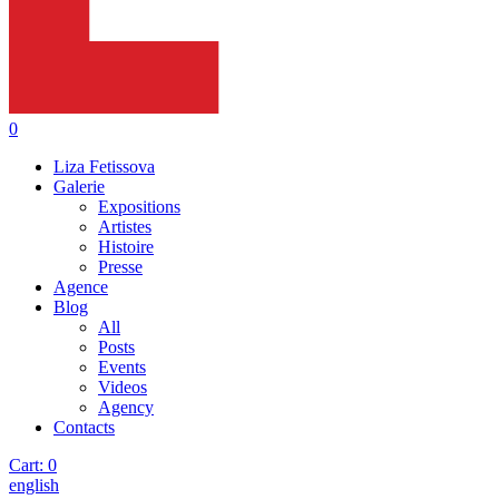
0
Liza Fetissova
Galerie
Expositions
Artistes
Histoire
Presse
Agence
Blog
All
Posts
Events
Videos
Agency
Contacts
Cart:
0
english