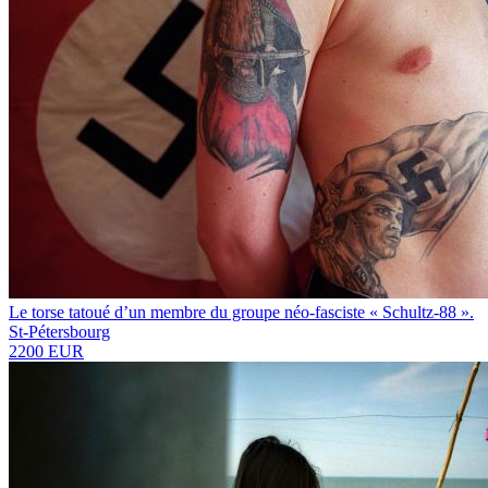
Le torse tatoué d’un membre du groupe néo-fasciste « Schultz-88 ».
St-Pétersbourg
2200 EUR