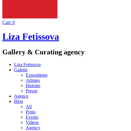
Cart:
0
Liza Fetissova
Gallery & Curating agency
Liza Fetissova
Galerie
Expositions
Artistes
Histoire
Presse
Agence
Blog
All
Posts
Events
Videos
Agency