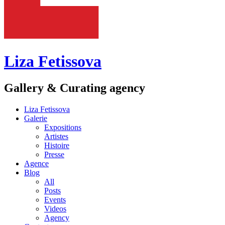
Liza Fetissova
Gallery & Curating agency
Liza Fetissova
Galerie
Expositions
Artistes
Histoire
Presse
Agence
Blog
All
Posts
Events
Videos
Agency