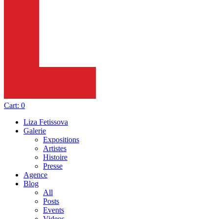
Cart:
0
Liza Fetissova
Galerie
Expositions
Artistes
Histoire
Presse
Agence
Blog
All
Posts
Events
Videos