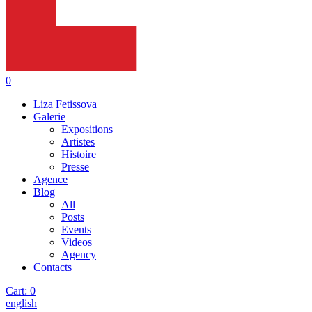
0
Liza Fetissova
Galerie
Expositions
Artistes
Histoire
Presse
Agence
Blog
All
Posts
Events
Videos
Agency
Contacts
Cart:
0
english