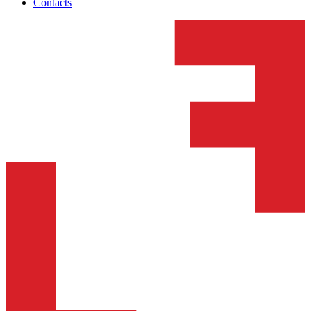
Contacts