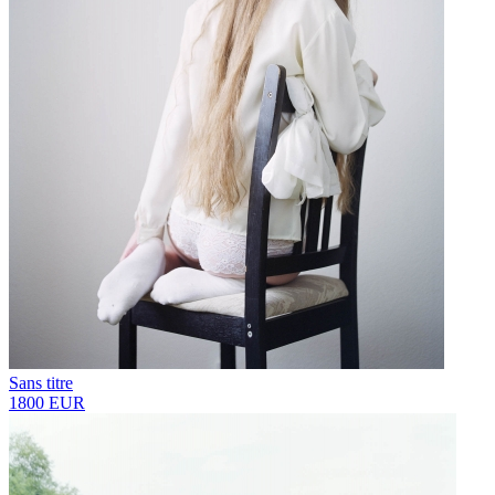
Sans titre
1800 EUR