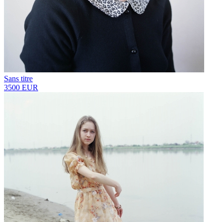
Sans titre
3500 EUR