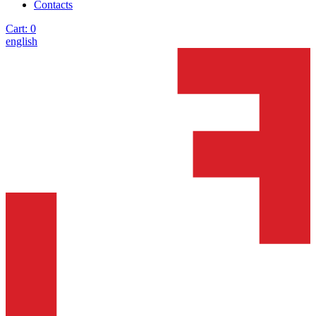
Contacts
Cart:
0
english