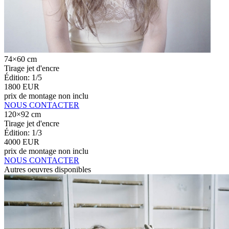
74×60 cm
Tirage jet d'encre
Édition: 1/5
1800 EUR
prix de montage non inclu
NOUS CONTACTER
120×92 cm
Tirage jet d'encre
Édition: 1/3
4000 EUR
prix de montage non inclu
NOUS CONTACTER
Autres oeuvres disponibles