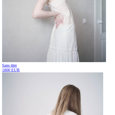
Sans titre
1800 EUR