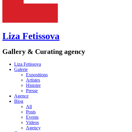
Liza Fetissova
Gallery & Curating agency
Liza Fetissova
Galerie
Expositions
Artistes
Histoire
Presse
Agence
Blog
All
Posts
Events
Videos
Agency