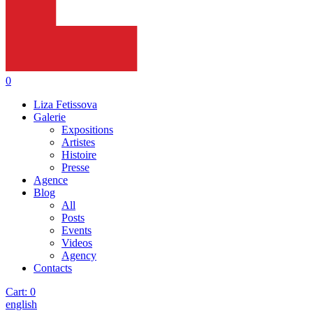
0
Liza Fetissova
Galerie
Expositions
Artistes
Histoire
Presse
Agence
Blog
All
Posts
Events
Videos
Agency
Contacts
Cart:
0
english