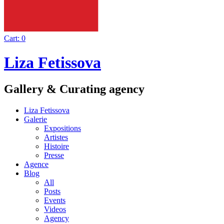
Cart:
0
Liza Fetissova
Gallery & Curating agency
Liza Fetissova
Galerie
Expositions
Artistes
Histoire
Presse
Agence
Blog
All
Posts
Events
Videos
Agency