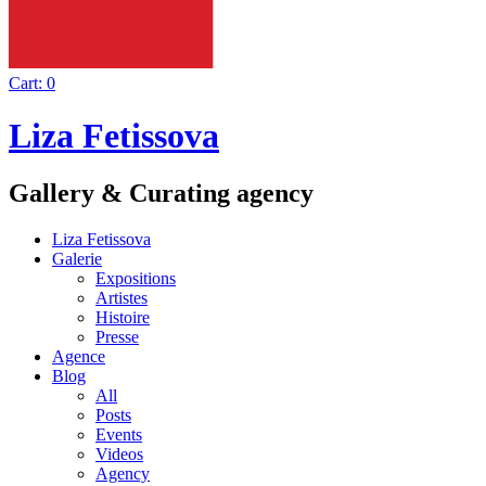
Cart:
0
Liza Fetissova
Gallery & Curating agency
Liza Fetissova
Galerie
Expositions
Artistes
Histoire
Presse
Agence
Blog
All
Posts
Events
Videos
Agency