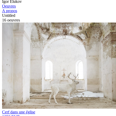
Igor Elukov
Oeuvres
A propos
Untitled
16 oeuvres
Cerf dans une église