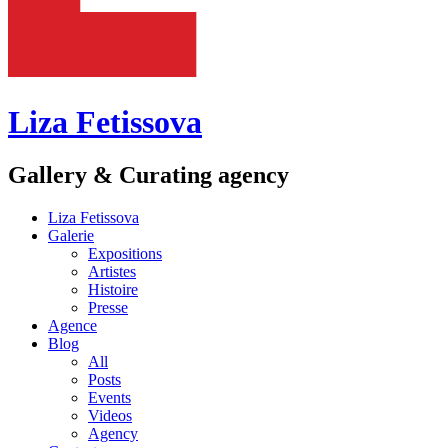
Liza Fetissova
Gallery & Curating agency
Liza Fetissova
Galerie
Expositions
Artistes
Histoire
Presse
Agence
Blog
All
Posts
Events
Videos
Agency