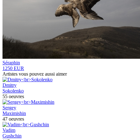
Séraphin
1250 EUR
Artistes vous pouvez aussi aimer
Dmitry
Sokolenko
55 oeuvres
Sergey
Maximishin
47 oeuvres
Vadim
Gushchin