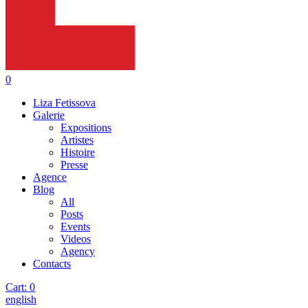
0
Liza Fetissova
Galerie
Expositions
Artistes
Histoire
Presse
Agence
Blog
All
Posts
Events
Videos
Agency
Contacts
Cart:
0
english