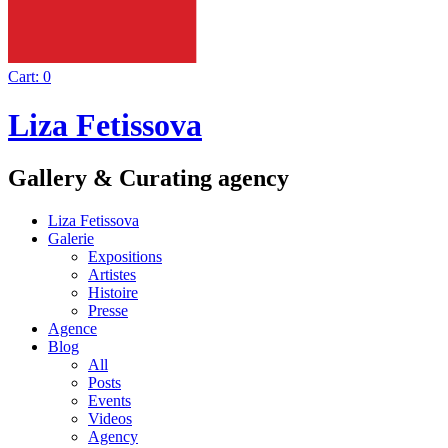
Cart:
0
Liza Fetissova
Gallery & Curating agency
Liza Fetissova
Galerie
Expositions
Artistes
Histoire
Presse
Agence
Blog
All
Posts
Events
Videos
Agency