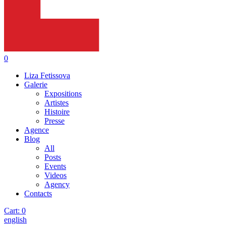
0
Liza Fetissova
Galerie
Expositions
Artistes
Histoire
Presse
Agence
Blog
All
Posts
Events
Videos
Agency
Contacts
Cart:
0
english