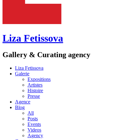
Liza Fetissova
Gallery & Curating agency
Liza Fetissova
Galerie
Expositions
Artistes
Histoire
Presse
Agence
Blog
All
Posts
Events
Videos
Agency