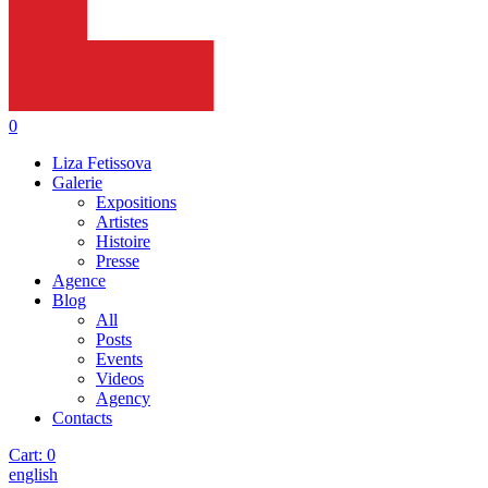
0
Liza Fetissova
Galerie
Expositions
Artistes
Histoire
Presse
Agence
Blog
All
Posts
Events
Videos
Agency
Contacts
Cart:
0
english