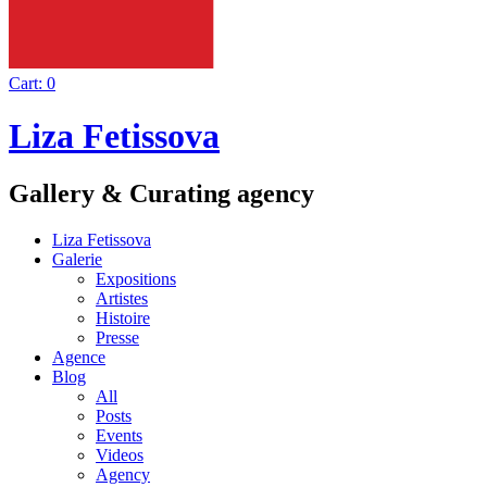
Cart:
0
Liza Fetissova
Gallery & Curating agency
Liza Fetissova
Galerie
Expositions
Artistes
Histoire
Presse
Agence
Blog
All
Posts
Events
Videos
Agency