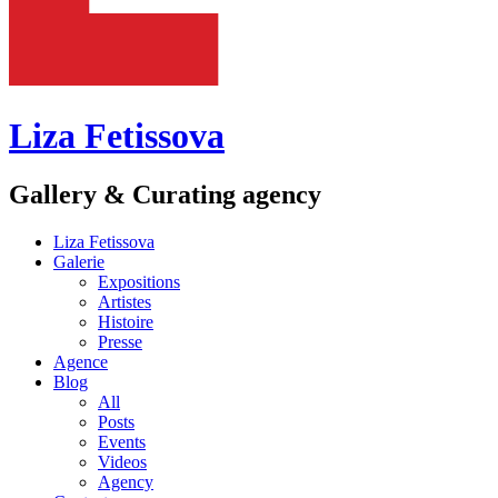
Liza Fetissova
Gallery & Curating agency
Liza Fetissova
Galerie
Expositions
Artistes
Histoire
Presse
Agence
Blog
All
Posts
Events
Videos
Agency