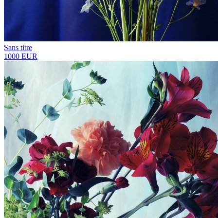
Sans titre
1000 EUR