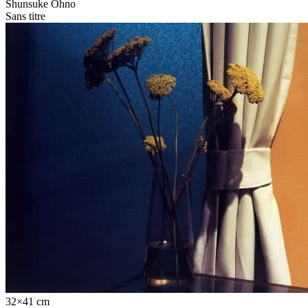
Shunsuke Ohno
Sans titre
32×41 cm