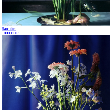
Sans titre
1000 EUR