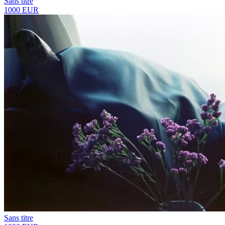
Sans titre
1000 EUR
Sans titre