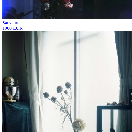
Sans titre
1000 EUR