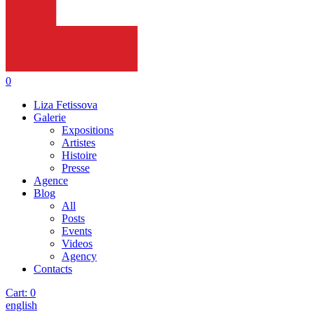
0
Liza Fetissova
Galerie
Expositions
Artistes
Histoire
Presse
Agence
Blog
All
Posts
Events
Videos
Agency
Contacts
Cart:
0
english