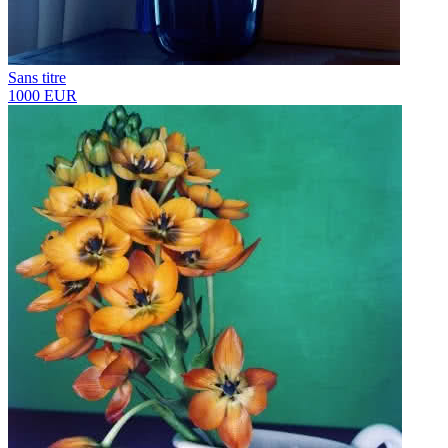
Sans titre
1000 EUR