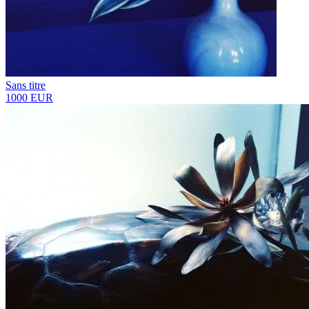
Sans titre
1000 EUR