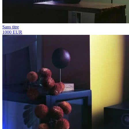
Sans titre
1000 EUR