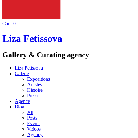
Cart:
0
Liza Fetissova
Gallery & Curating agency
Liza Fetissova
Galerie
Expositions
Artistes
Histoire
Presse
Agence
Blog
All
Posts
Events
Videos
Agency