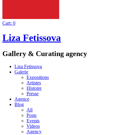
Cart:
0
Liza Fetissova
Gallery & Curating agency
Liza Fetissova
Galerie
Expositions
Artistes
Histoire
Presse
Agence
Blog
All
Posts
Events
Videos
Agency