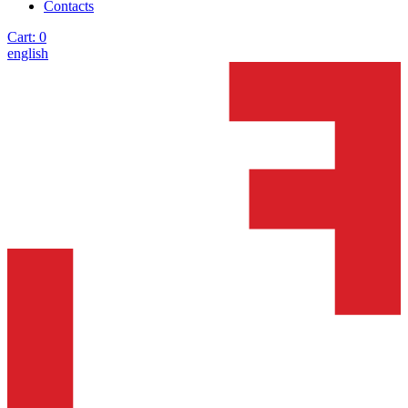
Contacts
Cart:
0
english