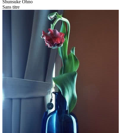
Shunsuke Ohno
Sans titre