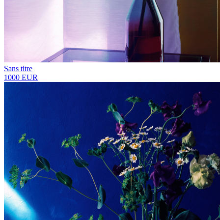
Sans titre
1000 EUR