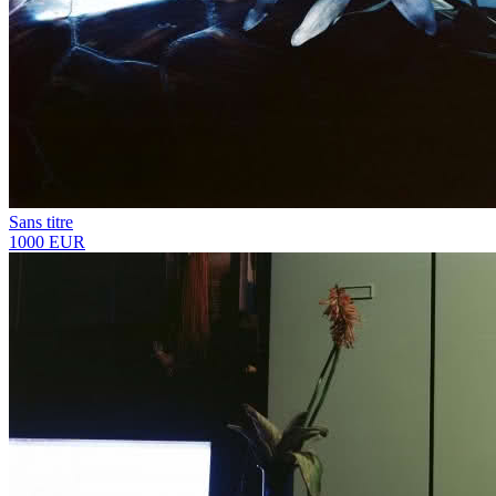
Sans titre
1000 EUR