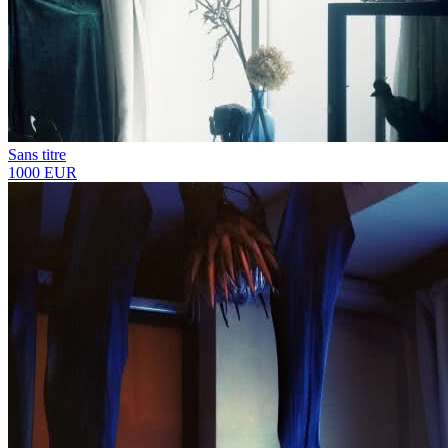
Sans titre
1000 EUR