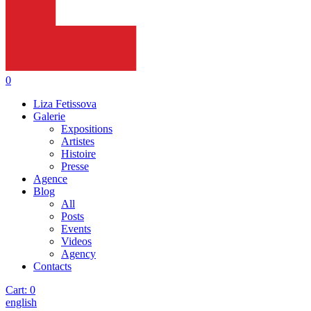
0
Liza Fetissova
Galerie
Expositions
Artistes
Histoire
Presse
Agence
Blog
All
Posts
Events
Videos
Agency
Contacts
Cart:
0
english