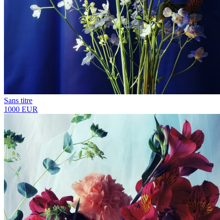
Sans titre
1000 EUR