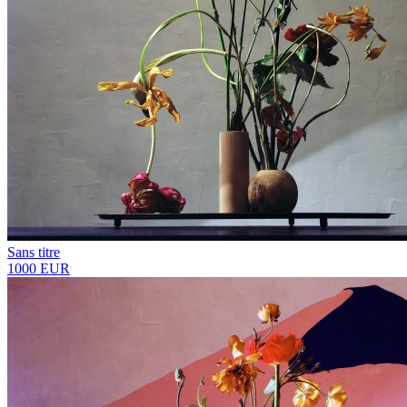
Sans titre
1000 EUR