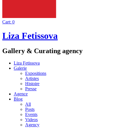
Cart:
0
Liza Fetissova
Gallery & Curating agency
Liza Fetissova
Galerie
Expositions
Artistes
Histoire
Presse
Agence
Blog
All
Posts
Events
Videos
Agency