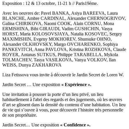
Exposition : 12 & 13 octobre, 11-21 h // Paris19ème.
Avec les oeuvres de: Pavel BANKA, Asiya BAREEVA, Laura
BLANCHE, Ambre CARDINAL, Alexander CHERNOGRIVOV,
Galina CHIRIKOVA, Naomi COOK, Alain CORNU, Mona
ERMISHINA, Bibi GIRAUDI, Vadim GUSHCHIN, Vasya
HORST, Maria KOLOSOVSJAYA, Natalia KOSOVEC, Sergey
MAXIMISHIN, Evgeny MOKHOREV, Shunsuke OHNO,
Alexander OLKHOVSKY, Margo OVCHARENKO, Sophiya
PANKEVITCH, Anna PAVLOVA, Kristina ROZHKOVA, Claude
ROYER, Antanas SUTKUS, Philippe TARABELLA, Mykola
TOLMACHEV, Tasya VASILKOVA, Vanya VOLKOV, Ilan
WEISS, Dunya ZAKHAROVA
Liza Fetissova vous invite à découvrir le Jardin Secret de Loren W.
Jardin Secret … Une exposition
« Expérience ».
Une invitation à pousser la porte d’un lieu privé, un lieu
habituellement à l'abri des regards et des jugements, où les œuvres
d’art se glissent dans la densité du contenu d’une habitation. Un lieu
de vie qui s’ouvre à vous, pour découvrir l’histoire très personnelle
de son propriétaire.
Jardin Secret… Une exposition
« Confidence ».