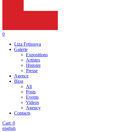
0
Liza Fetissova
Galerie
Expositions
Artistes
Histoire
Presse
Agence
Blog
All
Posts
Events
Videos
Agency
Contacts
Cart:
0
english