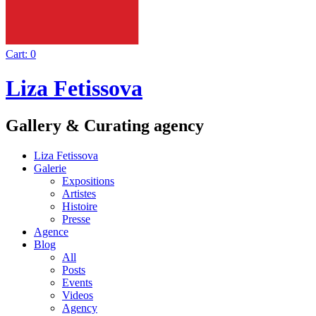
Cart:
0
Liza Fetissova
Gallery & Curating agency
Liza Fetissova
Galerie
Expositions
Artistes
Histoire
Presse
Agence
Blog
All
Posts
Events
Videos
Agency