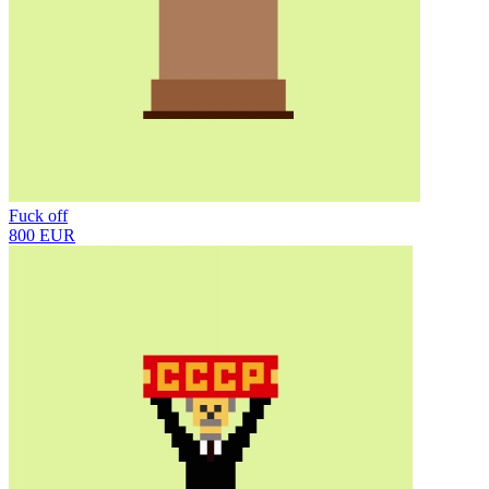
Fuck off
800 EUR