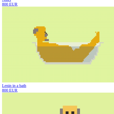
800 EUR
Lenin in a bath
800 EUR