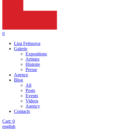
0
Liza Fetissova
Galerie
Expositions
Artistes
Histoire
Presse
Agence
Blog
All
Posts
Events
Videos
Agency
Contacts
Cart:
0
english