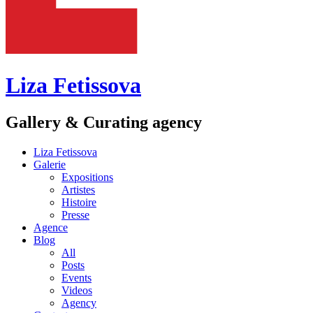
Liza Fetissova
Gallery & Curating agency
Liza Fetissova
Galerie
Expositions
Artistes
Histoire
Presse
Agence
Blog
All
Posts
Events
Videos
Agency