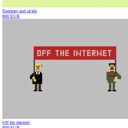
Hammer and sickle
800 EUR
Off the internet
800 EUR