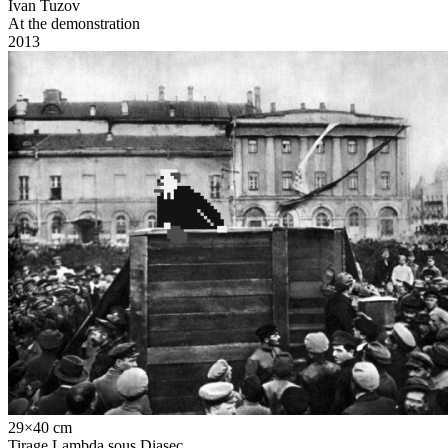
Ivan Tuzov
At the demonstration
2013
29×40 cm
Tirage Lambda sous Diasec