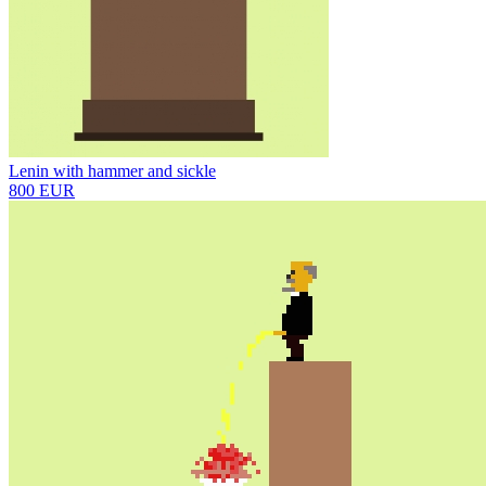
Lenin with hammer and sickle
800 EUR