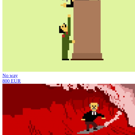
No way
800 EUR