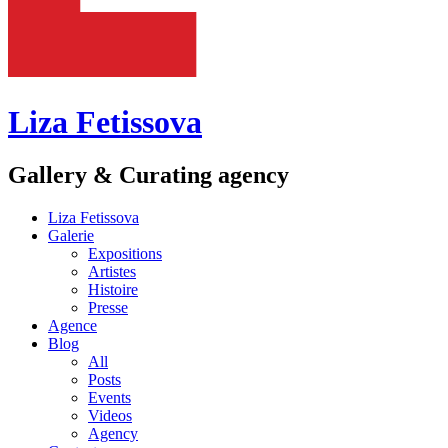
Liza Fetissova
Gallery & Curating agency
Liza Fetissova
Galerie
Expositions
Artistes
Histoire
Presse
Agence
Blog
All
Posts
Events
Videos
Agency