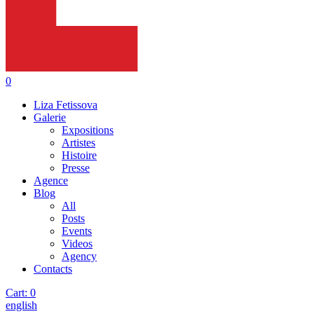
0
Liza Fetissova
Galerie
Expositions
Artistes
Histoire
Presse
Agence
Blog
All
Posts
Events
Videos
Agency
Contacts
Cart:
0
english