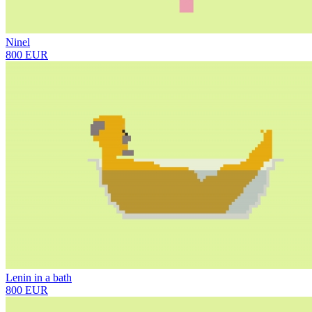
Ninel
800 EUR
Lenin in a bath
800 EUR