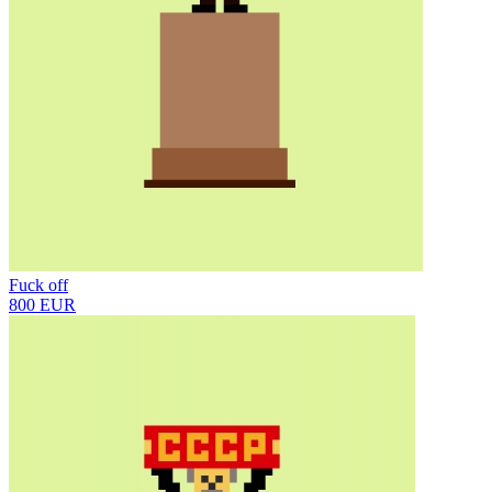
Fuck off
800 EUR