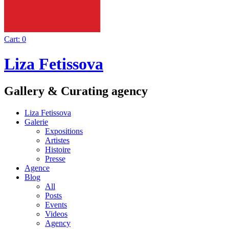
Cart:
0
Liza Fetissova
Gallery & Curating agency
Liza Fetissova
Galerie
Expositions
Artistes
Histoire
Presse
Agence
Blog
All
Posts
Events
Videos
Agency