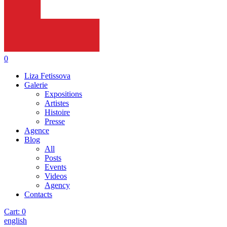
0
Liza Fetissova
Galerie
Expositions
Artistes
Histoire
Presse
Agence
Blog
All
Posts
Events
Videos
Agency
Contacts
Cart:
0
english