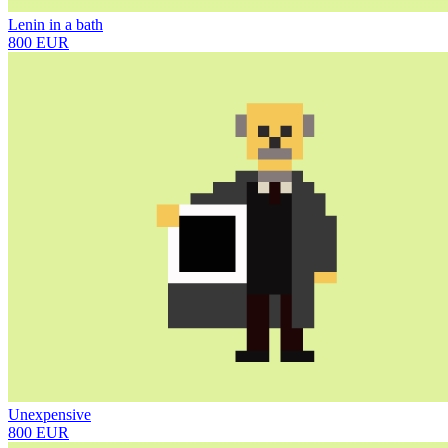
Lenin in a bath
800 EUR
Unexpensive
800 EUR