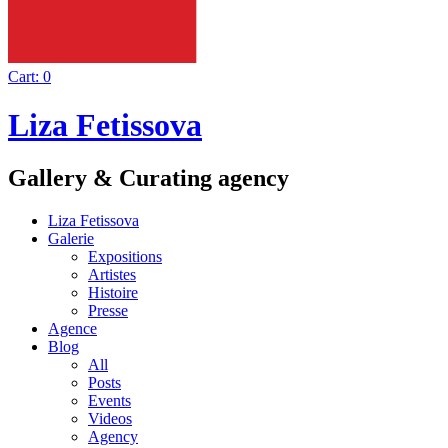
Cart:
0
Liza Fetissova
Gallery & Curating agency
Liza Fetissova
Galerie
Expositions
Artistes
Histoire
Presse
Agence
Blog
All
Posts
Events
Videos
Agency