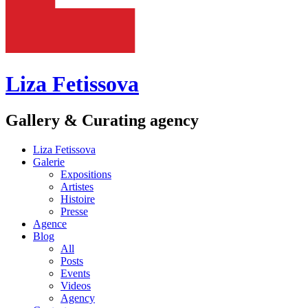
Liza Fetissova
Gallery & Curating agency
Liza Fetissova
Galerie
Expositions
Artistes
Histoire
Presse
Agence
Blog
All
Posts
Events
Videos
Agency