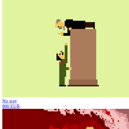
No way
800 EUR