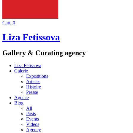
Cart:
0
Liza Fetissova
Gallery & Curating agency
Liza Fetissova
Galerie
Expositions
Artistes
Histoire
Presse
Agence
Blog
All
Posts
Events
Videos
Agency