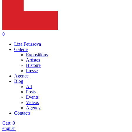
0
Liza Fetissova
Galerie
Expositions
Artistes
Histoire
Presse
Agence
Blog
All
Posts
Events
Videos
Agency
Contacts
Cart:
0
english