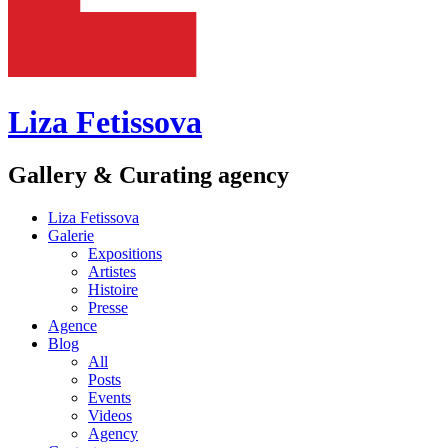
Liza Fetissova
Gallery & Curating agency
Liza Fetissova
Galerie
Expositions
Artistes
Histoire
Presse
Agence
Blog
All
Posts
Events
Videos
Agency