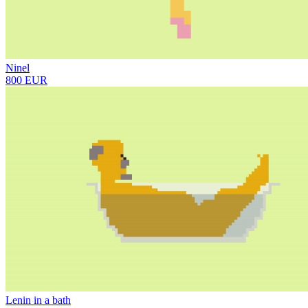
Ninel
800 EUR
Lenin in a bath