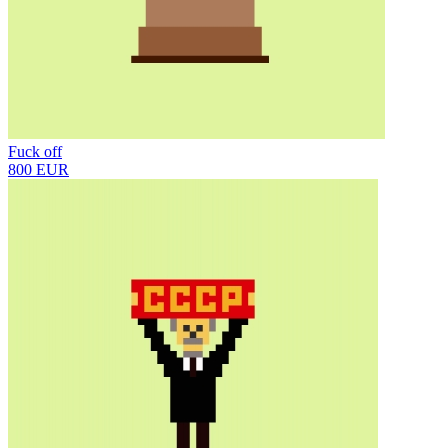
Fuck off
800 EUR