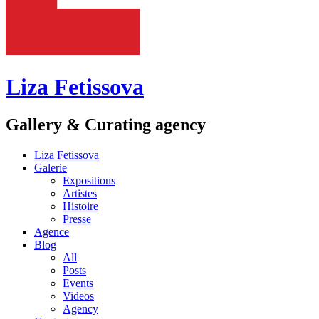
Liza Fetissova
Gallery & Curating agency
Liza Fetissova
Galerie
Expositions
Artistes
Histoire
Presse
Agence
Blog
All
Posts
Events
Videos
Agency