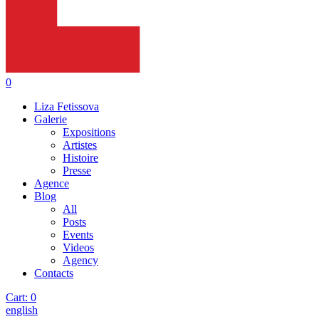
0
Liza Fetissova
Galerie
Expositions
Artistes
Histoire
Presse
Agence
Blog
All
Posts
Events
Videos
Agency
Contacts
Cart:
0
english