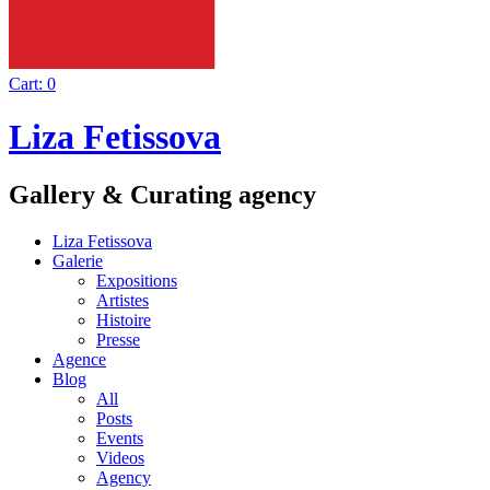
Cart:
0
Liza Fetissova
Gallery & Curating agency
Liza Fetissova
Galerie
Expositions
Artistes
Histoire
Presse
Agence
Blog
All
Posts
Events
Videos
Agency