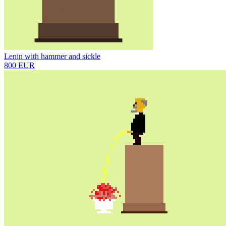
Lenin with hammer and sickle
800 EUR