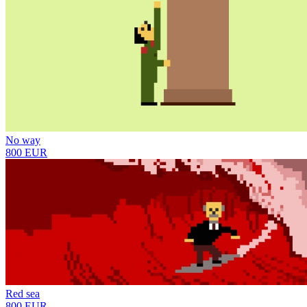
No way
800 EUR
Red sea
800 EUR