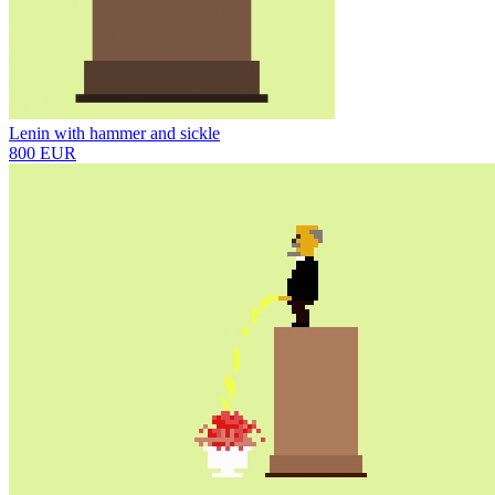
Lenin with hammer and sickle
800 EUR