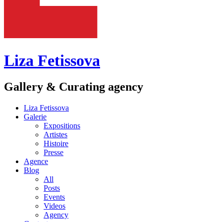
Liza Fetissova
Gallery & Curating agency
Liza Fetissova
Galerie
Expositions
Artistes
Histoire
Presse
Agence
Blog
All
Posts
Events
Videos
Agency