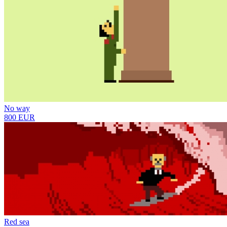
No way
800 EUR
Red sea