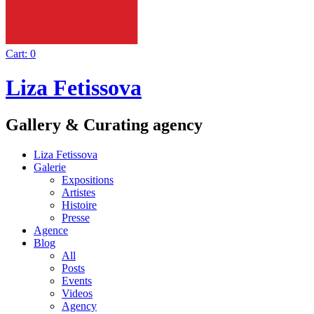
Cart:
0
Liza Fetissova
Gallery & Curating agency
Liza Fetissova
Galerie
Expositions
Artistes
Histoire
Presse
Agence
Blog
All
Posts
Events
Videos
Agency