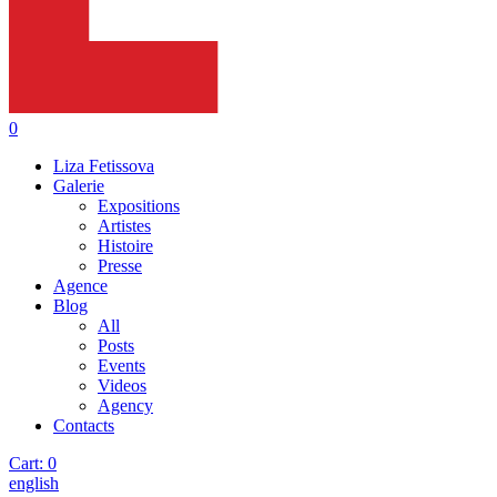
0
Liza Fetissova
Galerie
Expositions
Artistes
Histoire
Presse
Agence
Blog
All
Posts
Events
Videos
Agency
Contacts
Cart:
0
english