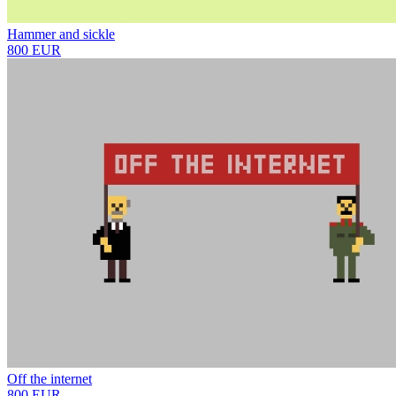
Hammer and sickle
800 EUR
Off the internet
800 EUR