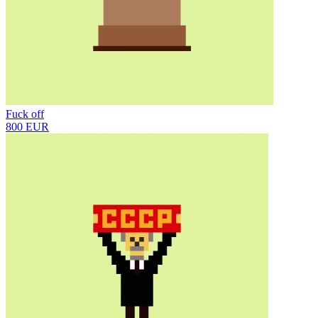
Fuck off
800 EUR